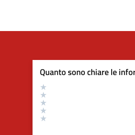
Quanto sono chiare le info
Valutazione
Valuta 5 stelle su 5
Valuta 4 stelle su 5
Valuta 3 stelle su 5
Valuta 2 stelle su 5
Valuta 1 stelle su 5