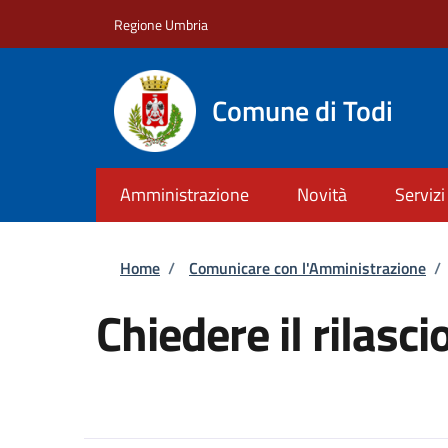
Salta al contenuto principale
Skip to footer content
Regione Umbria
Comune di Todi
Amministrazione
Novità
Servizi
Briciole di pane
Home
/
Comunicare con l'Amministrazione
/
Chiedere il rilascio