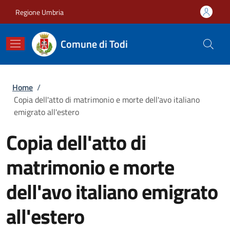
Salta al contenuto principale
Skip to footer content
Regione Umbria
Comune di Todi
Briciole di pane
Home
/
Copia dell'atto di matrimonio e morte dell'avo italiano
emigrato all'estero
Copia dell'atto di
matrimonio e morte
dell'avo italiano emigrato
all'estero