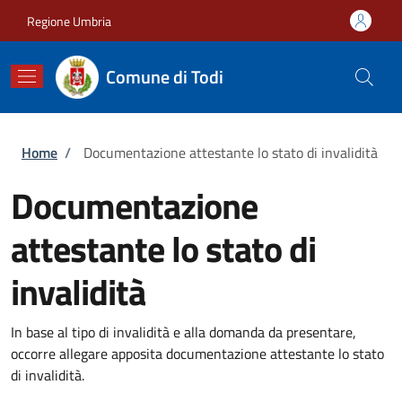
Salta al contenuto principale
Skip to footer content
Regione Umbria
Comune di Todi
Briciole di pane
Home
/
Documentazione attestante lo stato di invalidità
Documentazione
attestante lo stato di
invalidità
In base al tipo di invalidità e alla domanda da presentare,
occorre allegare apposita documentazione attestante lo stato
di invalidità.