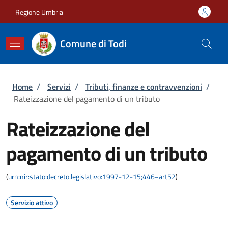
Salta al contenuto principale
Skip to footer content
Regione Umbria
Comune di Todi
Briciole di pane
Home
/
Servizi
/
Tributi, finanze e contravvenzioni
/
Rateizzazione del pagamento di un tributo
Rateizzazione del
pagamento di un tributo
(
urn:nir:stato:decreto.legislativo:1997-12-15;446~art52
)
Servizio attivo