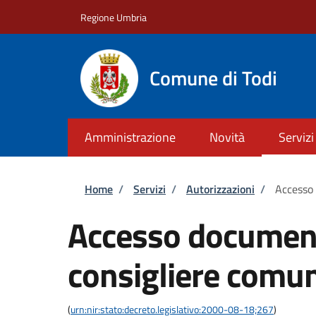
Salta al contenuto principale
Skip to footer content
Regione Umbria
Comune di Todi
Amministrazione
Novità
Servizi
Briciole di pane
Home
/
Servizi
/
Autorizzazioni
/
Accesso
Accesso documen
consigliere comu
(
urn:nir:stato:decreto.legislativo:2000-08-18;267
)