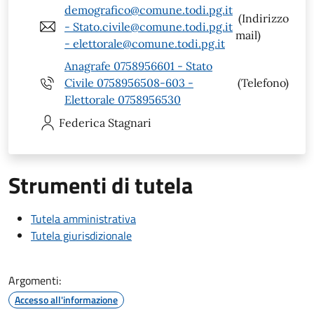
demografico@comune.todi.pg.it
(Indirizzo
- Stato.civile@comune.todi.pg.it
mail)
- elettorale@comune.todi.pg.it
Anagrafe 0758956601 - Stato
Civile 0758956508-603 -
(Telefono)
Elettorale 0758956530
Federica
Stagnari
Strumenti di tutela
Tutela amministrativa
Tutela giurisdizionale
Argomenti:
Accesso all'informazione