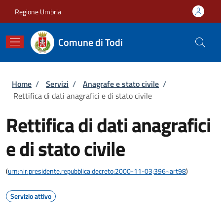
Salta al contenuto principale
Skip to footer content
Regione Umbria
Comune di Todi
Briciole di pane
Home
/
Servizi
/
Anagrafe e stato civile
/
Rettifica di dati anagrafici e di stato civile
Rettifica di dati anagrafici
e di stato civile
(
urn:nir:presidente.repubblica:decreto:2000-11-03;396~art98
)
Servizio attivo