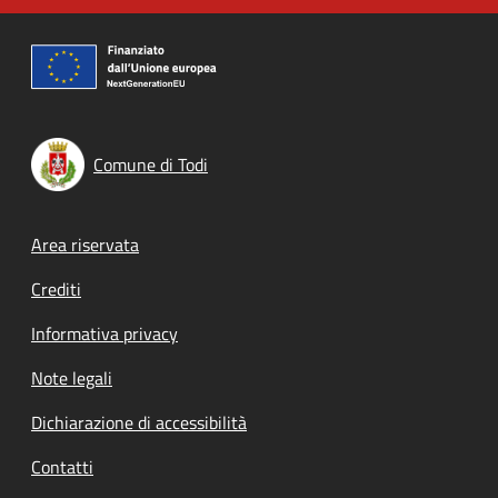
Comune di Todi
Footer menu
Area riservata
Crediti
Informativa privacy
Note legali
Dichiarazione di accessibilità
Contatti