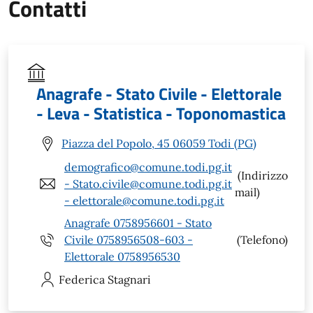
Contatti
Anagrafe - Stato Civile - Elettorale
- Leva - Statistica - Toponomastica
Piazza del Popolo, 45 06059 Todi (PG)
demografico@comune.todi.pg.it
(Indirizzo
- Stato.civile@comune.todi.pg.it
mail)
- elettorale@comune.todi.pg.it
Anagrafe 0758956601 - Stato
Civile 0758956508-603 -
(Telefono)
Elettorale 0758956530
Federica
Stagnari