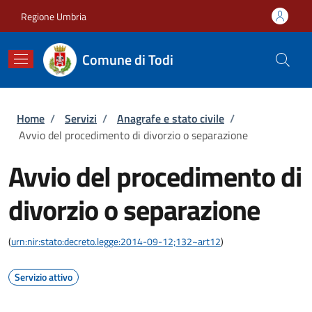
Salta al contenuto principale
Skip to footer content
Regione Umbria
Comune di Todi
Briciole di pane
Home
/
Servizi
/
Anagrafe e stato civile
/
Avvio del procedimento di divorzio o separazione
Avvio del procedimento di
divorzio o separazione
(
urn:nir:stato:decreto.legge:2014-09-12;132~art12
)
Servizio attivo