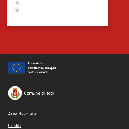
Valuta 2 stelle su 5
Valuta 1 stelle su 5
Comune di Todi
Footer menu
Area riservata
Crediti