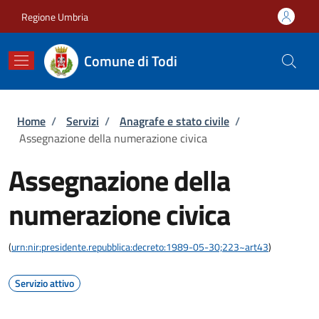
Salta al contenuto principale
Skip to footer content
Regione Umbria
Comune di Todi
Briciole di pane
Home
/
Servizi
/
Anagrafe e stato civile
/
Assegnazione della numerazione civica
Assegnazione della
numerazione civica
(
urn:nir:presidente.repubblica:decreto:1989-05-30;223~art43
)
Servizio attivo