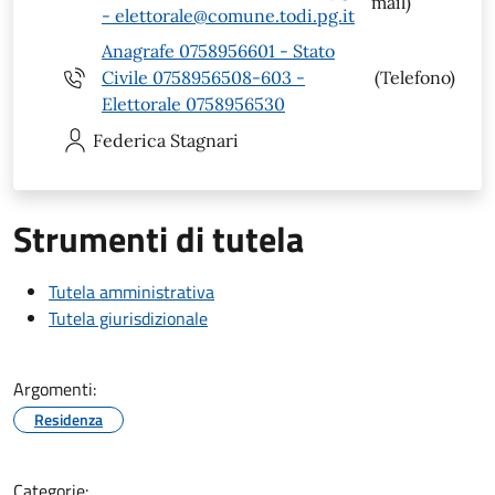
mail)
- elettorale@comune.todi.pg.it
Anagrafe 0758956601 - Stato
Civile 0758956508-603 -
(Telefono)
Elettorale 0758956530
Federica
Stagnari
Strumenti di tutela
Tutela amministrativa
Tutela giurisdizionale
Argomenti:
Residenza
Categorie: