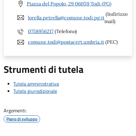
Piazza del Popolo, 29 06059 Todi (PG)
(Indirizzo
lorella.petrella@comune.todi.pg.it
mail)
0758956217
(Telefono)
comune.todi@postacert.umbria.it
(PEC)
Strumenti di tutela
Tutela amministrativa
Tutela giurisdizionale
Argomenti:
Piano di sviluppo