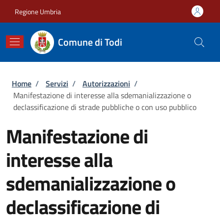
Salta al contenuto principale
Skip to footer content
Regione Umbria
Comune di Todi
Briciole di pane
Home
/
Servizi
/
Autorizzazioni
/
Manifestazione di interesse alla sdemanializzazione o
declassificazione di strade pubbliche o con uso pubblico
Manifestazione di
interesse alla
sdemanializzazione o
declassificazione di