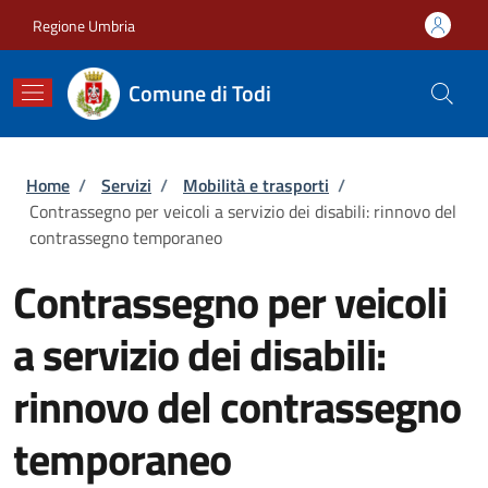
Salta al contenuto principale
Skip to footer content
Regione Umbria
Comune di Todi
Briciole di pane
Home
/
Servizi
/
Mobilità e trasporti
/
Contrassegno per veicoli a servizio dei disabili: rinnovo del
contrassegno temporaneo
Contrassegno per veicoli
a servizio dei disabili:
rinnovo del contrassegno
temporaneo