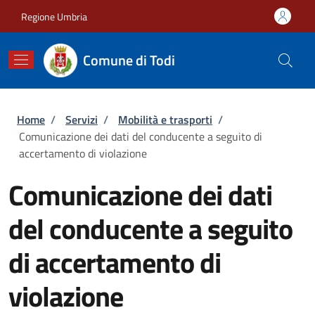
Salta al contenuto principale
Skip to footer content
Regione Umbria
Comune di Todi
Briciole di pane
Home
/
Servizi
/
Mobilità e trasporti
/
Comunicazione dei dati del conducente a seguito di
accertamento di violazione
Comunicazione dei dati
del conducente a seguito
di accertamento di
violazione