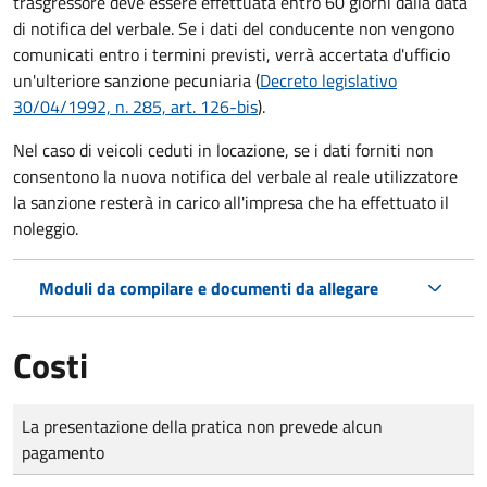
trasgressore deve essere effettuata entro 60 giorni dalla data
di notifica del verbale.
Se i dati del conducente non vengono
comunicati entro i termini previsti, verrà accertata d'ufficio
un'ulteriore sanzione pecuniaria (
Decreto legislativo
30/04/1992, n. 285, art. 126-bis
).
Nel caso di veicoli ceduti in locazione, se i dati forniti non
consentono la nuova notifica del verbale al reale utilizzatore
la sanzione resterà in carico all'impresa che ha effettuato il
noleggio.
Moduli da compilare e documenti da allegare
Costi
Tipo di pagamento
Importo
La presentazione della pratica non prevede alcun
pagamento