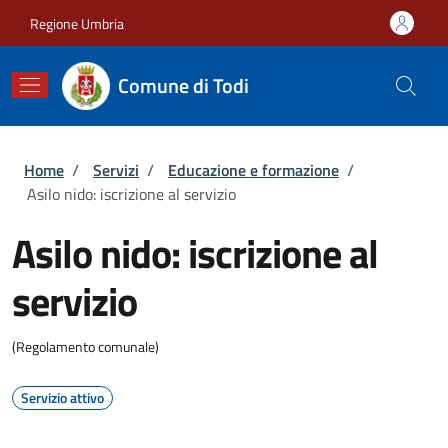
Salta al contenuto principale
Skip to footer content
Regione Umbria
Comune di Todi
Briciole di pane
Home
/
Servizi
/
Educazione e formazione
/
Asilo nido: iscrizione al servizio
Asilo nido: iscrizione al
servizio
(Regolamento comunale)
Servizio attivo