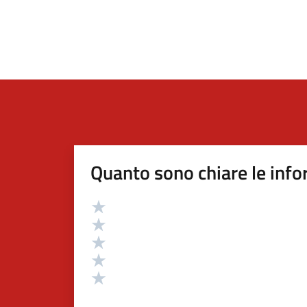
Quanto sono chiare le info
Valutazione
Valuta 5 stelle su 5
Valuta 4 stelle su 5
Valuta 3 stelle su 5
Valuta 2 stelle su 5
Valuta 1 stelle su 5