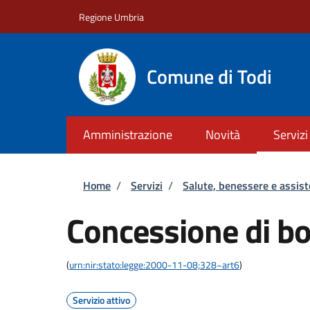
Salta al contenuto principale
Skip to footer content
Regione Umbria
Comune di Todi
Amministrazione
Novità
Servizi
Briciole di pane
Home
/
Servizi
/
Salute, benessere e assis
Concessione di b
(
urn:nir:stato:legge:2000-11-08;328~art6
)
Servizio attivo