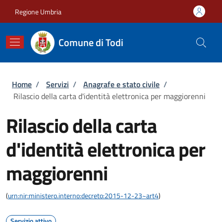
Salta al contenuto principale
Skip to footer content
Regione Umbria
Comune di Todi
Briciole di pane
Home
/
Servizi
/
Anagrafe e stato civile
/
Rilascio della carta d'identità elettronica per maggiorenni
Rilascio della carta
d'identità elettronica per
maggiorenni
(
urn:nir:ministero.interno:decreto:2015-12-23~art4
)
Servizio attivo