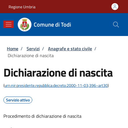
Salta al contenuto principale
Skip to footer content
Regione Umbria
Comune di Todi
Briciole di pane
Home
/
Servizi
/
Anagrafe e stato civile
/
Dichiarazione di nascita
Dichiarazione di nascita
(
urn:nir:presidente.repubblica:decreto:2000-11-03;396~art30
)
Servizio attivo
Procedimento di dichiarazione di nascita