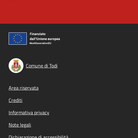
Comune di Todi
Footer menu
Area riservata
Crediti
Informativa privacy
Note legali
Dichiarazione di accessibilità