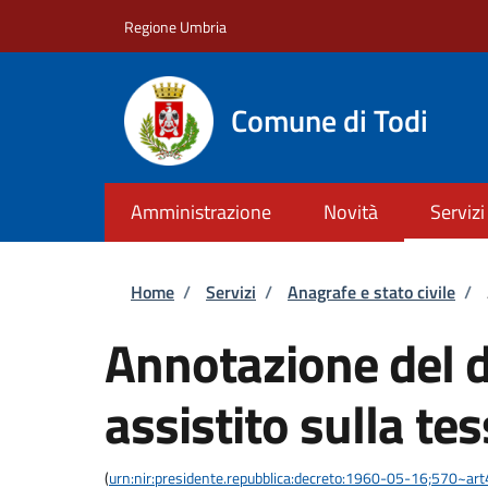
Salta al contenuto principale
Skip to footer content
Regione Umbria
Comune di Todi
Amministrazione
Novità
Servizi
Briciole di pane
Home
/
Servizi
/
Anagrafe e stato civile
/
Annotazione del di
assistito sulla te
(
urn:nir:presidente.repubblica:decreto:1960-05-16;570~ar