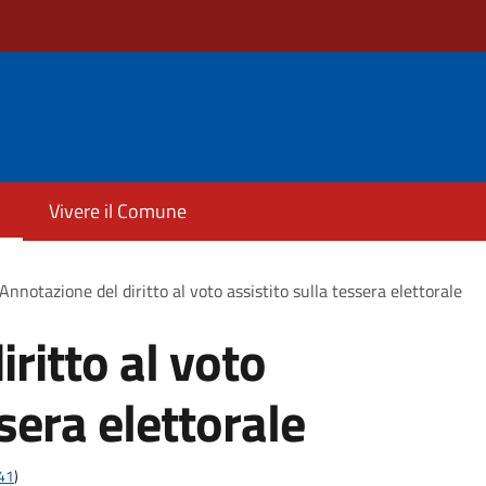
Vivere il Comune
Annotazione del diritto al voto assistito sulla tessera elettorale
ritto al voto
ssera elettorale
t41
)