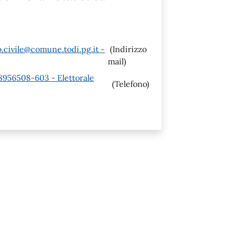
.civile@comune.todi.pg.it -
(Indirizzo
mail)
58956508-603 - Elettorale
(Telefono)