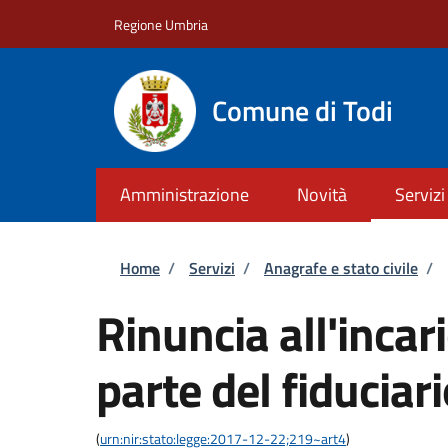
Salta al contenuto principale
Skip to footer content
Regione Umbria
Comune di Todi
Amministrazione
Novità
Servizi
Briciole di pane
Home
/
Servizi
/
Anagrafe e stato civile
/
Rinuncia all'incari
parte del fiduciar
(
urn:nir:stato:legge:2017-12-22;219~art4
)