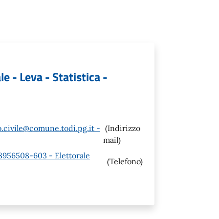
le - Leva - Statistica -
.civile@comune.todi.pg.it -
(Indirizzo
mail)
58956508-603 - Elettorale
(Telefono)