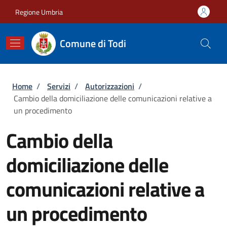
Salta al contenuto principale
Skip to footer content
Regione Umbria
Comune di Todi
Briciole di pane
Home
/
Servizi
/
Autorizzazioni
/
Cambio della domiciliazione delle comunicazioni relative a
un procedimento
Cambio della
domiciliazione delle
comunicazioni relative a
un procedimento