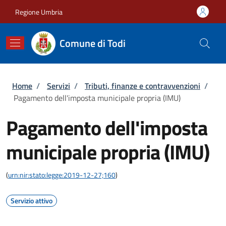
Salta al contenuto principale
Skip to footer content
Regione Umbria
Comune di Todi
Briciole di pane
Home
/
Servizi
/
Tributi, finanze e contravvenzioni
/
Pagamento dell'imposta municipale propria (IMU)
Pagamento dell'imposta
municipale propria (IMU)
(
urn:nir:stato:legge:2019-12-27;160
)
Servizio attivo