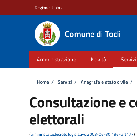
Salta al contenuto principale
Skip to footer content
Regione Umbria
Comune di Todi
Amministrazione
Novità
Servizi
Briciole di pane
Home
/
Servizi
/
Anagrafe e stato civile
/
Consultazione e co
elettorali
(
urn:nir:stato:decreto.legislativo:2003-06-30;196~art177
)