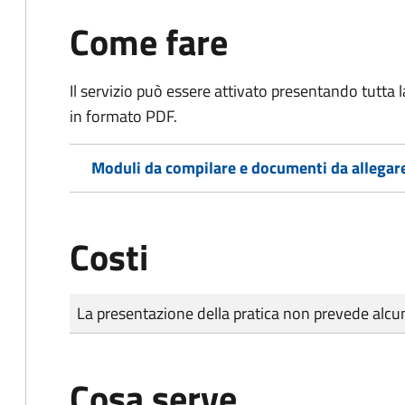
Come fare
Il servizio può essere attivato presentando tutta
in formato PDF.
Moduli da compilare e documenti da allegar
Costi
Tipo di pagamento
Importo
La presentazione della pratica non prevede al
Cosa serve