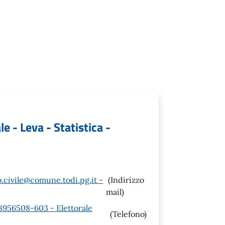
le - Leva - Statistica -
.civile@comune.todi.pg.it -
(Indirizzo
mail)
58956508-603 - Elettorale
(Telefono)