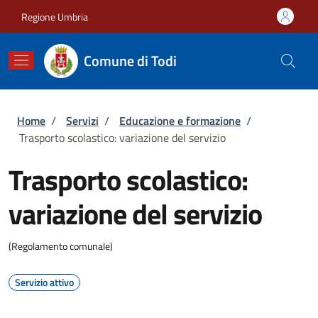
Salta al contenuto principale
Skip to footer content
Regione Umbria
Comune di Todi
Briciole di pane
Home
/
Servizi
/
Educazione e formazione
/
Trasporto scolastico: variazione del servizio
Trasporto scolastico:
variazione del servizio
(Regolamento comunale)
Servizio attivo