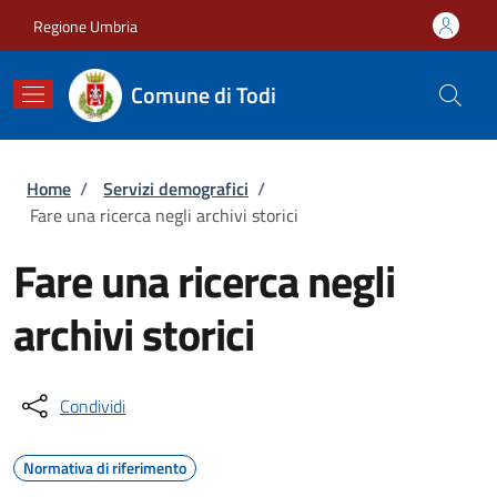
Salta al contenuto principale
Skip to footer content
Regione Umbria
Comune di Todi
Briciole di pane
Home
/
Servizi demografici
/
Fare una ricerca negli archivi storici
Fare una ricerca negli
archivi storici
Condividi
Normativa di riferimento