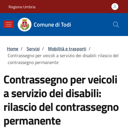
Salta al contenuto principale
Skip to footer content
Regione Umbria
Comune di Todi
Briciole di pane
Home
/
Servizi
/
Mobilità e trasporti
/
Contrassegno per veicoli a servizio dei disabili: rilascio del
contrassegno permanente
Contrassegno per veicoli
a servizio dei disabili:
rilascio del contrassegno
permanente